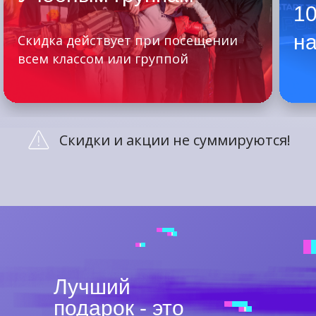
1
на
Скидка действует при посещении
всем классом или группой
Скидки и акции не суммируются!
Лучший
подарок - это